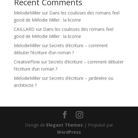
Recent Comments
MelodieMiller
sur
Dans les coulisses des romans feel
good de Mélodie Miller : la licorne
CAILLARD
sur
Dans les coulisses des romans feel
good de Mélodie Miller : la licorne
MelodieMiller
sur
Secrets d’écriture – comment
débuter l’écriture d’un roman ?
CreativeFlow
sur
Secrets d’écriture – comment débuter
l’écriture d’un roman ?
MelodieMiller
sur
Secrets d’écriture – jardinière ou
architecte ?
Design de
Elegant Themes
| Propulsé par
WordPress